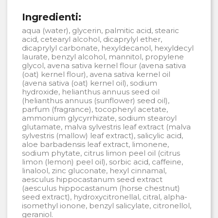
Ingredienti:
aqua (water), glycerin, palmitic acid, stearic
acid, cetearyl alcohol, dicaprylyl ether,
dicaprylyl carbonate, hexyldecanol, hexyldecyl
laurate, benzyl alcohol, mannitol, propylene
glycol, avena sativa kernel flour (avena sativa
(oat) kernel flour), avena sativa kernel oil
(avena sativa (oat) kernel oil), sodium
hydroxide, helianthus annuus seed oil
(helianthus annuus (sunflower) seed oil),
parfum (fragrance), tocopheryl acetate,
ammonium glycyrrhizate, sodium stearoyl
glutamate, malva sylvestris leaf extract (malva
sylvestris (mallow) leaf extract), salicylic acid,
aloe barbadensis leaf extract, limonene,
sodium phytate, citrus limon peel oil (citrus
limon (lemon) peel oil), sorbic acid, caffeine,
linalool, zinc gluconate, hexyl cinnamal,
aesculus hippocastanum seed extract
(aesculus hippocastanum (horse chestnut)
seed extract), hydroxycitronellal, citral, alpha-
isomethyl ionone, benzyl salicylate, citronellol,
geraniol.